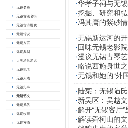
·
华孝子祠与无锡
无锡名胜
·
挖掘、研究和弘
无锡古镇名街
·
冯其庸的紫砂情
无锡古诗楹联
无锡传说
·
无锡新运河的开
无锡方言
·
回味无锡老影院
无锡典制
·
漫议无锡古琴艺
太湖渔歌渔谚
·
略说西施身世之
无锡地名
·
无锡和她的“外
无锡人杰
无锡史事
·
陆宲：无锡陆氏
无锡艺文
·
新吴区：吴越文
无锡风俗
·
解开“无锡客厅
无锡收藏
·
解读舜柯山的文
无锡方物