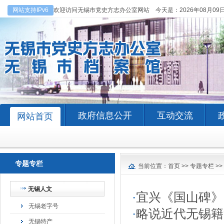
网站支持IPv6
欢迎访问无锡市党史方志办公室网站 今天是：
2026年08月09
政府信息公开
互动交流
网站首页
专题专栏
当前位置：
首页
>>
专题专栏
>>
无锡人文
·
宜兴《国山碑》
无锡老字号
·
略说近代无锡籍
无锡特产