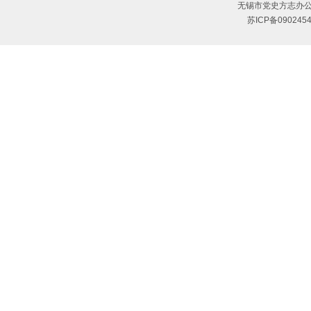
无锡市党史方志办公
苏ICP备090245