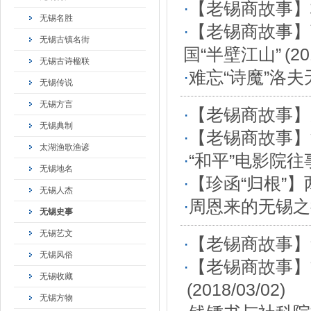
·
【老锡商故事】
无锡名胜
·
【老锡商故事】
无锡古镇名街
国“半壁江山”
(20
无锡古诗楹联
·
难忘“诗魔”洛
无锡传说
无锡方言
·
【老锡商故事】
无锡典制
·
【老锡商故事】
太湖渔歌渔谚
·
“和平”电影院往
无锡地名
·
【珍函“归根”】
无锡人杰
·
周恩来的无锡之
无锡史事
无锡艺文
·
【老锡商故事】
无锡风俗
·
【老锡商故事】
无锡收藏
(2018/03/02)
无锡方物