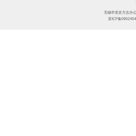
无锡市党史方志办公
苏ICP备090245