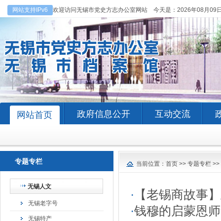
网站支持IPv6
欢迎访问无锡市党史方志办公室网站 今天是：
2026年08月09
政府信息公开
互动交流
网站首页
专题专栏
当前位置：
首页
>>
专题专栏
>>
无锡人文
·
【老锡商故事】
无锡老字号
·
钱穆的启蒙恩师
无锡特产