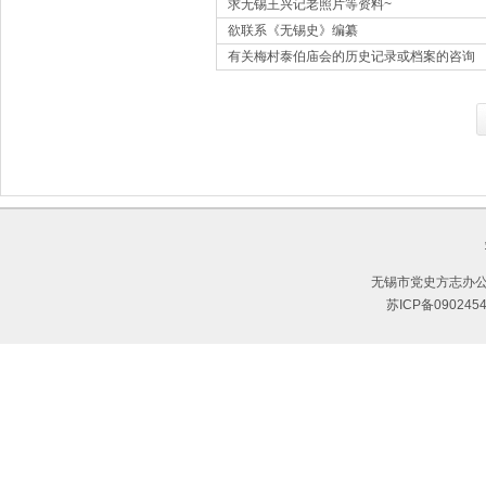
求无锡王兴记老照片等资料~
欲联系《无锡史》编纂
有关梅村泰伯庙会的历史记录或档案的咨询
无锡市党史方志办公
苏ICP备090245