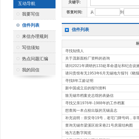
关键字:
互动导航
答复时间:
从
到
我要写信
信件列表
信件列表
来信办理规则
写信须知
寻找知情人
热点问题汇编
关于茂新面粉厂资料的咨询
请问2021年调研的133处革命遗址和纪念
我的回信
请问贵馆有无1953年6月无锡地方报刊《晓
寻找8年工龄证明
新中国成立后的报刊资料
致无锡市档案史志馆的表扬信
寻找父亲1976年-1988年的工作档案
想查阅一本点校出版的无锡县志
补充说明：崇安寺19号，老宅门牌号码，非
查询无锡市梁溪区前宋巷21号房屋结构图
地方志数字阅览