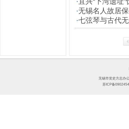
·
宜兴“下湾遗址
·
无锡名人故居保
·
七弦琴与古代无
无锡市党史方志办公
苏ICP备090245