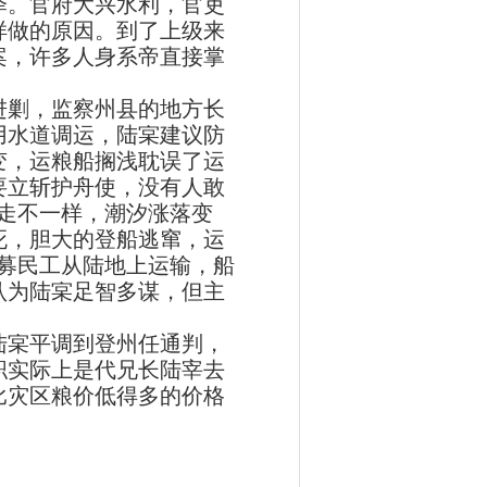
泽。官府大兴水利，官吏
样做的原因。到了上级来
案，许多人身系帝直接掌
进剿，监察州县的地方长
用水道调运，陆宲建议防
变，运粮船搁浅耽误了运
要立斩护舟使，没有人敢
走不一样，潮汐涨落变
死，胆大的登船逃窜，运
募民工从陆地上运输，船
认为陆宲足智多谋，但主
宲平调到登州任通判，
职实际上是代兄长陆宰去
比灾区粮价低得多的价格