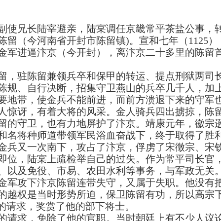
使兄长陆宰避亲，陆宲调任京畿常平茶盐公事，转
陈留（今河南省开封市陈留镇)。宣和七年（1125
），金军进逼汴京（今开封），离汴京二十多里的陈留
，驻陈留兼领兵卒和保甲的转运、提点刑狱两司长
陈规、自行决断，招集守卫燕山的兵卒几千人，加
要地带，使金兵不能前进，而前方溃退下来的守军
人惊讶，有着大将的风采。金人骑兵四出掳掠，陈
留的守卫，也有力地屏护了汴京。靖康元年，徽宗
和名将种师道带领军民浴血奋战下，终于取得了胜
金兵又一次南下，攻占了汴京，俘虏了宋徵宗、宋
高宗即位，陆宲上疏检举自己的过失。作为常平司长官
、以及免役、市易、农田水利等事务，与军政无关
金军攻下汴京陈留连带失守，又属于失职。他没有
的越权是当时形势所迫，保卫陈留有功，所以高宗
”的请求，奖赏了他的部下将士。
请求，免除了他的官职。当时朝廷上有不少人议论