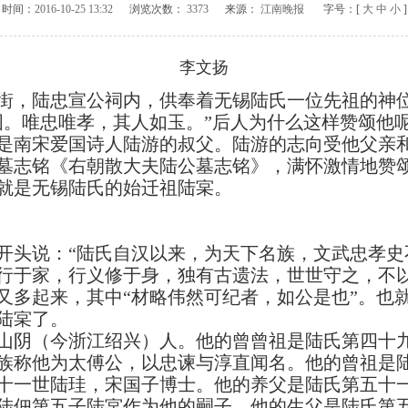
时间：
2016-10-25 13:32
浏览次数：
3373
来源：
江南晚报
字号：[
大
中
小
]
李文扬
，陆忠宣公祠内，供奉着无锡陆氏一位先祖的神位
国。唯忠唯孝，其人如玉。”后人为什么这样赞颂他
南宋爱国诗人陆游的叔父。陆游的志向受他父亲和
墓志铭《右朝散大夫陆公墓志铭》，满怀激情地赞
是无锡陆氏的始迁祖陆宲。
头说：“陆氏自汉以来，为天下名族，文武忠孝史
行于家，行义修于身，独有古遗法，世世守之，不以
又多起来，其中“材略伟然可纪者，如公是也”。也
陆宲了。
阴（今浙江绍兴）人。他的曾曾祖是陆氏第四十九
族称他为太傅公，以忠谏与淳直闻名。他的曾祖是
十一世陆珪，宋国子博士。他的养父是陆氏第五十
陆佃第五子陆宲作为他的嗣子。他的生父是陆氏第