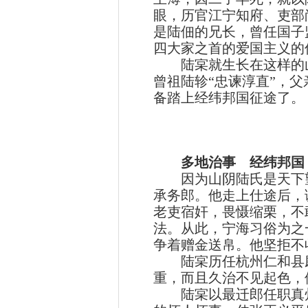
眼，历官江宁知府、吏部
是陆佃的兄长，曾任国子
四大家之首的爱国主义的
陆宲就生长在这样的山
曾祖陆轸“忠谏淳直”，父
备踏上经纬邦国征途了。
多地治事 经纬邦国
因为山阴陆氏是天下望族
承务郎。他走上仕途后，
老吏宿奸，畏慑缩栗，不
法。从此，宁海习俗为之
争着赠金送帛。他坚拒不
陆宲历任杭州仁和县尉
重，而且久治不见起色，
陆宲以最迁郎任职真州