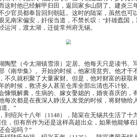
而这时他已经解甲归田，返回家乡山阴了。建炎三年（
不少官员都奉旨回到朝廷。这时的陆宲，虽然也可
眼见南宋偏安，奸佞当道，不禁长叹：“奸雄蠹国，
经运河，渡太湖，迁徙常州府无锡。
陶墅（今太湖镇雪浪）定居。他每天只是读书、写
部《南华集》。开始的时候，他家境贫穷。他才干
，不久就积聚了大量家财。但是，他对财富的获取
年的时候，救济乡人甚至仓库全部出清也不计较。
慷慨解囊，生病的、嫁女娶媳的，婚丧喜庆的，有
他每次都是在夜深人静没人发觉的时候，将财物给
道。”
，到绍兴十八年（1148），陆宲在无锡共生活了十
居住，但有所作为还是这样高超出众，如果他能够在
还会远吗？”