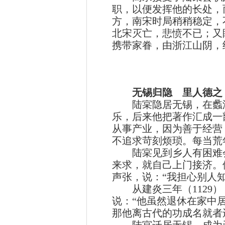
职，以便发挥他的长处，
方，南宋时局稍稍稳定，
北宋灭亡，悲愤不已；又
携带家眷，由浙江山阴，
无锡归隐 里人德之
陆宲隐居无锡，在蠡湖
乐，后来他把著作汇成一
从事产业，因为善于经营
不追求苛刻烦琐。每当荒
陆宲见到乡人有困难会
来求，就自己上门接济。
声张，说：“我担心别人知
从建炎三年（1129）
说：“他虽然退休在家中
那他离古代的功成名就者