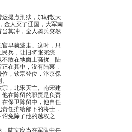
运提点刑狱，加朝散大
），金人灭了辽国，大军南
首当其冲，金人骑兵突然
官早就逃走。这时，只
上民兵，让旧将张宪统
也不敢在地面上骚扰。陆
留正在其中，没有陆宲，
逊位，钦宗登位，汴京保
利。
钦宗，北宋灭亡。南宋建
，他在陈留的职责是负责
。在保卫陈留中，他自任
把责任推给部下的将士，
下诏免除了他的越权之
，陆宲应当在军队中任