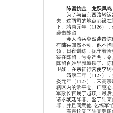
陈留抗金 龙跃凤鸣
为了与当京西路转运副
夫，这两司的地点都设在
下。靖康元年（1126
袭击陈留。
金人骑兵突然袭击陈留
有陆宲岿然不动。他不拘
领，日夜训练，扼守着险
宲在陈留，号令严明，令
陈留百姓早就遭殃了。陈
卫战，在亲征行营使李纲
靖康二年（1127），
炎元年（1127），宋
辖区内的常平仓、广惠仓
军政长官属于越职；最后
请求朝廷降罪。鉴于陆宲
罪，并且同意他“乞犒军
高宗接受了陆宲罢职的