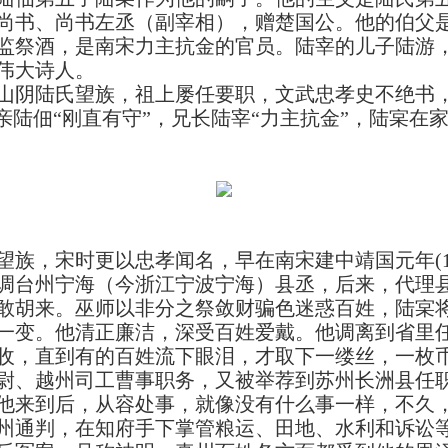
尚书、尚书左丞（副宰相），赠楚国公。他的伯父
监祭酒，是南宋力主抗金的官员。陆宰的儿子陆游
伟大诗人。
阴陆氏望族，祖上屡任要职，文武忠孝史不绝书，
亲陆佃“刚直有守”，兄长陆宰“力主抗金”，陆宲在
，宋时更以忠孝闻名，早在南宋建中靖国元年(11
调台州宁海（今浙江宁波宁海）县丞，后来，代理
敢胡来。巫师以非分之祭敛财骗色迷惑百姓，陆宲
一变。他清正廉洁，深受百姓爱戴。他调离到省里
收，直到有的百姓流下眼泪，才取下一缕丝，一枚
、越州司工曹事职务，又被举荐到苏州长洲县任职
他来到后，从容处事，就像没有什么事一样，不久
通判，在知府手下掌管粮运、田地、水利和诉讼等