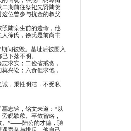
人的传统，在惠山绣嶂街
秋二期前往祭祀先贤陆贽
对这位曾参与抗金的叔父
按照陆宲生前的遗命，他
夫人徐氏，徐氏是前尚书
”期间被毁。墓址后被围入
都已下落不明。
志求实；二俭省戒贪，
切莫兴讼；六食但求饱，
诚，秉性明洁，不受私
墓志铭，铭文未道：“以
，旁睨欷歔。卒敛智略，
。”——陆公的才德，驰
遭遇责备与排斥。他自己