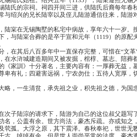
陆氏始祖。绍兴五年（1135），陆宲遵照无锡
锡陆氏的宗祠。祠四开间三进，供陆氏后裔每年春
常与绍兴的兄长陆宰以及侄儿陆游通信往来，陆游
，陆宲在无锡陶墅的私宅中病故，享年六十一岁。
下，与陆宲合葬的是卒于宣和元年（1119）的原配
。
在其后八百多年中一直保存完整，可惜在“文革
，在水浒城建造期间又被发掘，棺椁、墓志、陪葬
《家訓》十分著名，主要內容有：一厚葬无益，墓
尊卑有礼；四避害远祸，宁农勿仕；五待人宽厚，
略，一生清贫，承先祖之业，积先祖之德，为国忠
次子陆淙的请求下，陆游为自己的这位叔父题写了
功名，公盖有余。世方尚法，豪杰斥疏。亦或知之
及茕孤。大浮之原，其下震泽。春秋奉祀，世世无斁
千古，绰绰有余。但是世人崇尚平常的法度，豪杰