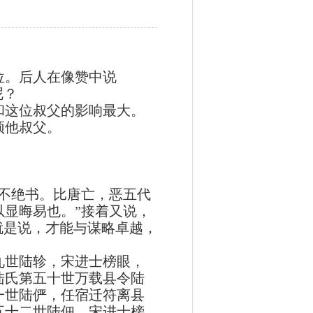
。后人在像赞中说
呢？
这位叔父的影响最大。
颂他叔父。
不绝书。比唐亡，恶五代
显晦易也。”接着又说，
就是说，才能与谋略卓越，
世陆轸，宋进士榜眼，
陆氏第五十世万载县令陆
一世陆俨，任宿迁符离县
五十二世陆佃，宋进士榜