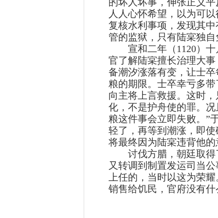
的坏人坏事，伸张正义平
人人心怀希望，以为可以
复核水利事项，发现其中
管的监狱，只有陆宲独自
宣和二年（1120）十
官了解陆宲擅长治理大事
备潮汐涨落有变，让士卒
粮的期限。士卒幸亏多带
向主将上言救援。这时，
化，不是护舟使的罪。况
粮这件事会立即失败。”
轻了，再等到潮涨，即使
将最终因为陆宲违背他的
讨伐方腊，朝廷取得了
又转调到制置发运司当公
上任的，当时以这为荣耀
销售给饥民，官府没有什