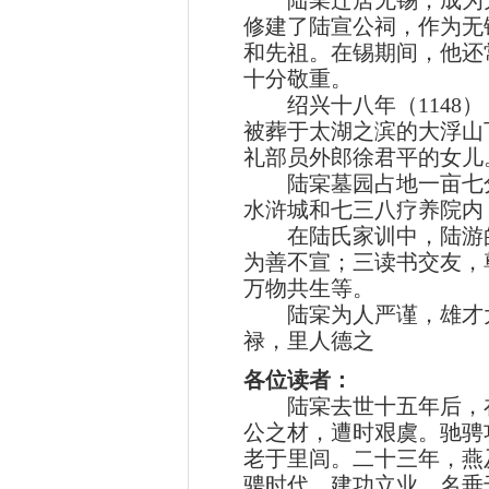
陆宲迁居无锡，成为无锡
修建了陆宣公祠，作为无
和先祖。在锡期间，他还
十分敬重。
绍兴十八年（1148）
被葬于太湖之滨的大浮山
礼部员外郎徐君平的女儿
陆宲墓园占地一亩七分，
水浒城和七三八疗养院内
在陆氏家训中，陆游的
为善不宣；三读书交友，
万物共生等。
陆宲为人严谨，雄才大
禄，里人德之
各位读者：
陆宲去世十五年后，在
公之材，遭时艰虞。驰骋
老于里闾。二十三年，燕
骋时代，建功立业，名垂