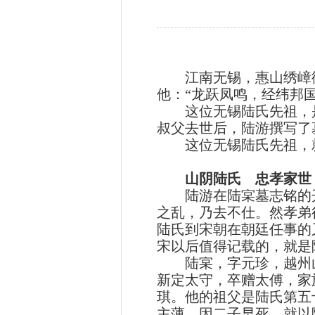
江南无锡，惠山绣嶂街
他：“龙跃凤鸣，经纬邦
这位无锡陆氏先祖，是
叔父去世后，陆游撰写了
这位无锡陆氏先祖，就
山阴陆氏 忠孝家世
陆游在陆宲墓志铭的开
之乱，乃去不仕。然孝弟
陆氏到宋朝在朝廷任事的
宋以后值得记载的，就是
陆宲，字元珍，越州山
新定太守，卒赠太傅，家
琪。他的祖父是陆氏第五
主薄，因二子早死，就以