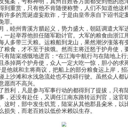
反冤案，号称神明，真州百姓各方面都受到他的恩
得到重赏，只有他不肯随便称赞，人们不知道他这
有许多的荒诞虚妄欺诈，于是由皇帝亲自下诏书定
免罪。
月，睦州青溪方腊起义，势力盛大，朝廷调遣大军
，一起举荐他担任随军勘计官。大军的粮食由浙江
每人多带三天粮。运粮船到龙山，果然潮汐涨落有
了粮食，才不至于挨饿。然而主将迁怒于护舟使，
只有陆宲感慨地进言：“在江海中航行与在陆地上行
且杀掉两个护舟使，众人一定大吃一惊，胆小的求
于是他就和主将商议，把船上的部分粮食运上岸，招
碰上沙滩和水浅急流处也不妨碍行驶。虽然众人都
意愿而不高兴。
胜利，凡是参与军事行动的都得到了提拔，只有陆
事，还没有赴任，又调任江南东路转运判官，这官
。这时，部中发生饥荒，陆宲从其他郡县籴米，以
么损失，而老百姓以低价米赖以生存。