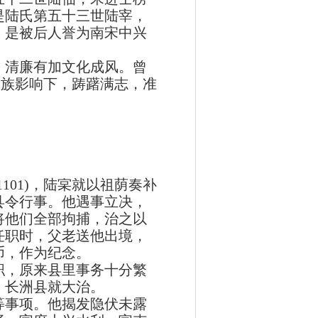
是陆氏第五十三世陆宰，
，是被后人誉为南宋中兴
清廉有加文化成风。曾
家族影响下，踌躇满志，准
01)，陆宲就以祖荫奏补
县令行事。他遇事立决，
将他们全部拘捕，治之以
任职时，父老送他出境，
币，作为纪念。
，原来县里事务十分繁
，长洲县就大治。
事项。他揭发隐伏未露