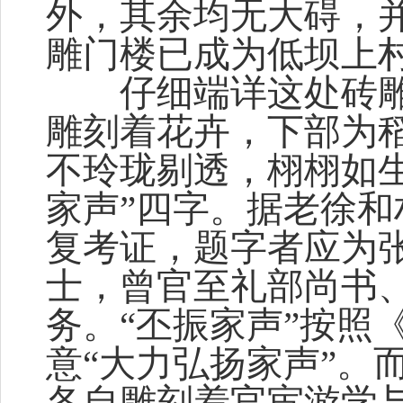
外，其余均无大碍，
雕门楼已成为低坝上村
仔细端详这处砖雕
雕刻着花卉，下部为
不玲珑剔透，栩栩如
家声”四字。据老徐
复考证，题字者应为
士，曾官至礼部尚书
务。“丕振家声”按照
意“大力弘扬家声”。
各自雕刻着官宦游学