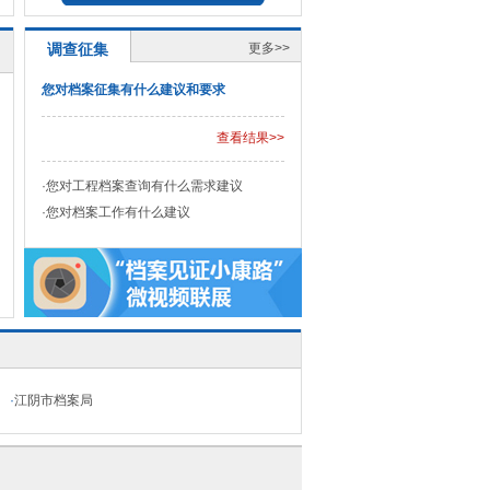
关于茂新面粉厂资料的咨询
2024-12-03
调查征集
更多>>
请问2021年调研的133处革命遗址和纪念
设施名录在哪里能够查到
2024-11-19
您对档案征集有什么建议和要求
请问贵馆有无1953年6月无锡地方报刊
《晓报》？能否查阅？
2024-10-14
查看结果>>
寻找8年工龄证明
2024-09-09
·
您对工程档案查询有什么需求建议
新中国成立后的报刊资料
2024-08-05
·
您对档案工作有什么建议
致无锡市档案史志馆的表扬信
2024-04-
03
寻找父亲1976年-1988年的工作档案
2024-02-23
·
江阴市档案局