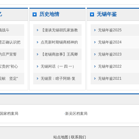
忆
历史地情
无锡年鉴
顽战斗
【漫谈无锡胡氏家族教
无锡年鉴2025
需正确认识把
点亮新时期锡商精神的
无锡年鉴2024
的庄严宣誓
【老锡商故事】王禹卿
无锡年鉴2023
宝贵的“初心
无锡闲话（一 四 一）
无锡年鉴2022
贡献 坚定“
无锡景：瞎子阿炳·复
无锡年鉴2021
国家档案局
·
新吴区档案局
站点地图
|
联系我们