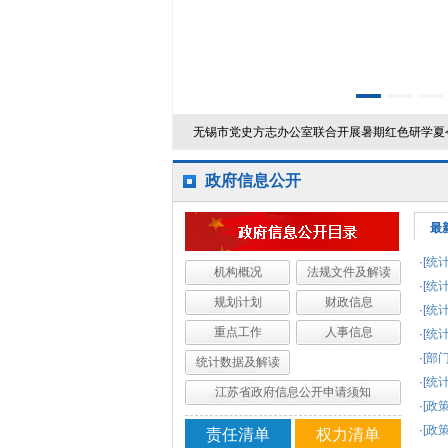
无锡市党史方志办公室联合开展暑期红色研学夏
政府信息公开
最
·
[统
机构概况
法规文件及解读
·
[统
规划计划
财政信息
·
[统
重点工作
人事信息
·
[统
·
[部
统计数据及解读
·
[统
江苏省政府信息公开申请须知
·
[政
·
[政
责任清单
权力清单