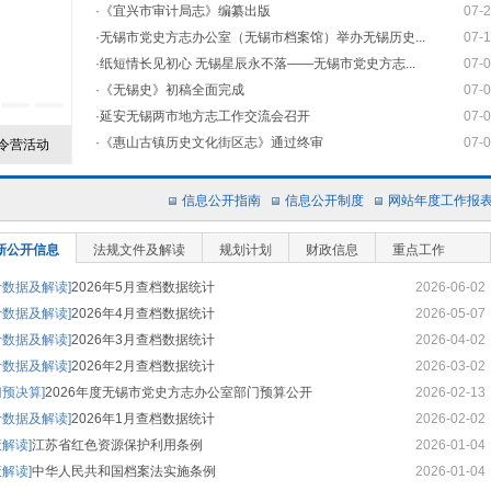
·
《宜兴市审计局志》编纂出版
07-
·
无锡市党史方志办公室（无锡市档案馆）举办无锡历史...
07-
·
纸短情长见初心 无锡星辰永不落——无锡市党史方志...
07-
·
《无锡史》初稿全面完成
07-
·
延安无锡两市地方志工作交流会召开
07-
·
《惠山古镇历史文化街区志》通过终审
07-
令营活动
无锡市党史方志办公室（无锡市档案馆）举办无锡历史文...
纸短
信息公开指南
信息公开制度
网站年度工作报
新公开信息
法规文件及解读
规划计划
财政信息
重点工作
计数据及解读]
2026年5月查档数据统计
2026-06-02
计数据及解读]
2026年4月查档数据统计
2026-05-07
计数据及解读]
2026年3月查档数据统计
2026-04-02
计数据及解读]
2026年2月查档数据统计
2026-03-02
门预决算]
2026年度无锡市党史方志办公室部门预算公开
2026-02-13
计数据及解读]
2026年1月查档数据统计
2026-02-02
策解读]
江苏省红色资源保护利用条例
2026-01-04
策解读]
中华人民共和国档案法实施条例
2026-01-04