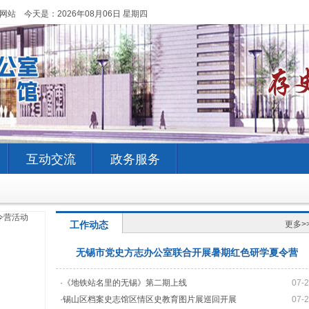
网站 今天是：
2026年08月06日 星期四
互动交流
政务服务
工作动态
更多>
无锡市党史方志办公室联合开展暑期红色研学夏令营
·
《地铁站名里的无锡》第二期上线
07-
·
锡山区档案史志馆区情区史教育图片展巡回开展
07-