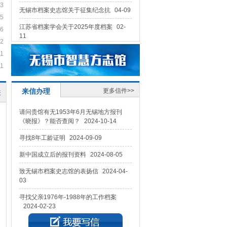
23
无锡市档案史志馆关于征集纪念抗
04-09
15
江苏省档案学会关于2025年度档案
02-
06
11
02
寻找知情人
2025-04-15
01
关于茂新面粉厂资料的咨询
2024-12-03
01
情长见初心 无锡星辰永不落——无锡市党史方志办...
《无锡
请问2021年调研的133处革命遗址和纪念
来信办理
更多信件>>
设施名录在哪里能够查到
2024-11-19
表
请问贵馆有无1953年6月无锡地方报刊
《晓报》？能否查阅？
2024-10-14
寻找8年工龄证明
2024-09-09
新中国成立后的报刊资料
2024-08-05
致无锡市档案史志馆的表扬信
2024-04-
03
寻找父亲1976年-1988年的工作档案
2024-02-23
寻找知情人
2025-04-15