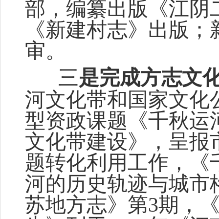
部，
编纂出版《
江
阴
《
新
建村志》
出
版
；
审
。
三
是完成方志文
河文化带和国家文化
型资政课题《千秋运
文化带建设》，呈报
题转化利用工作，《
河的历史轨迹与城市
苏地方志》第
3
期，