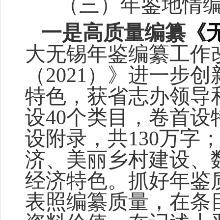
（三）
年鉴地情
一是高质量编纂
《
大
无锡年鉴
编纂
工作
（
2021）》进一步
特色，
获省志办领导
设
40个类目，卷首
设附录，共130万字
济、美丽乡村建设、
经济特色。抓好年鉴
表照编纂质量，在条