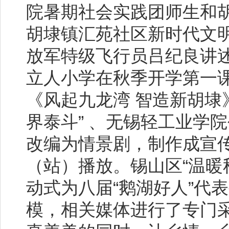
院暑期社会实践团师生和
胡埭镇汇苑社区新时代文
放军特级飞行员吕纪良讲
立人小学在秋季开学第一
《风起九龙湾 智造新胡埭
界泰斗” 、无锡轻工业学
改编为情景剧，制作成宣
（站）播放。锡山区“温暖
动式为八届“鹅湖好人”代
模，相关媒体进行了专门