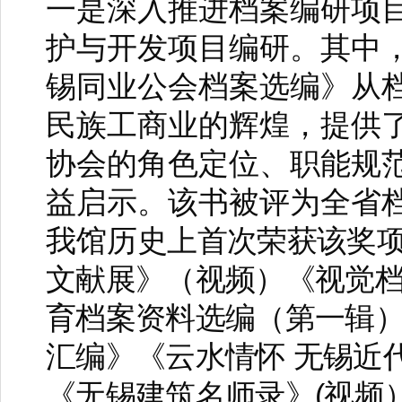
一是深入推进档案编研项
护与开发项目编研。其中
锡同业公会档案选编》从
民族工商业的辉煌，提供
协会的角色定位、职能规
益启示。该书被评为全省
我馆历
史上首次荣获该奖
文献展》（视频）《视觉
育档案资料选编（第一辑
汇编》《云水情怀
无锡近
(
《无锡建筑名师录》
视频