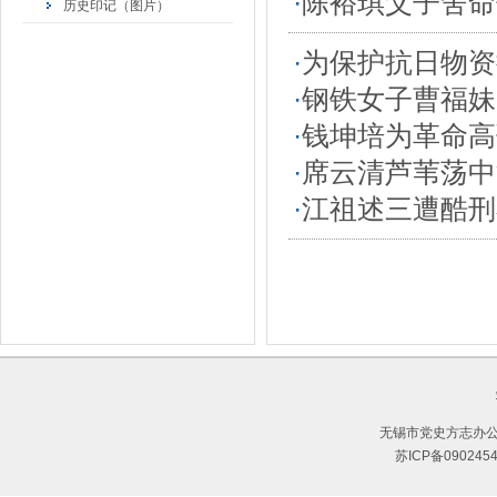
·
陈裕琪父子舍命
历史印记（图片）
·
为保护抗日物资
·
钢铁女子曹福妹
·
钱坤培为革命高
·
席云清芦苇荡中
·
江祖述三遭酷刑
无锡市党史方志办公
苏ICP备090245