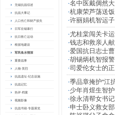
·
名中医戴倜然大
无锡抗战综述
·
杭康荣芦荡送饭
抗战大事记
·
许丽娟机智运子
人口伤亡和财产损失
日军在锡暴行
·
尤桂棠闯关卡运
抗日救亡运动
·
钱志和救亲人献
根据地建设
·
爱国抗日志士曹
军民鱼水情深
·
胡锡炳机智报警
重要战事
·
司爱伦女士的正
人物·英烈
抗战遗址·纪念设施
·
季品章掩护“江
抗战记忆
·
少年肖煜生智护
热评·档案
·
徐永清帮女书记
视频影像
·
申士卧义救女部
抗战书籍·专题展览