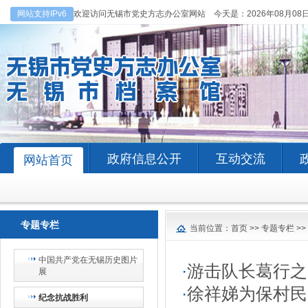
网站支持IPv6
欢迎访问无锡市党史方志办公室网站 今天是：
2026年08月08
政府信息公开
互动交流
网站首页
专题专栏
当前位置：
首页
>>
专题专栏
>>
中国共产党在无锡历史图片
·
游击队长葛行之
展
·
徐祥娣为保村民
纪念抗战胜利