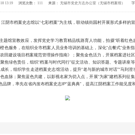
18 13:19
浏览次数：
111
来源：
无锡市党史方志办公室（无锡市档案馆）
字号
间，江阴市档案史志馆以“七彩档案”为主线，联动镇街园村开展形式多样的
题馆宣教效应，发挥党史学习教育精品线路育人功能，拍摄“听着红色
橙色服务，在组织全市档案人员业务培训的基础上，深化“点餐式”业务指导
农田建设项目档案规范管理操作指南》；聚焦金色活力，开展档案进社
聚焦绿色责任，组织“档案与时代同行”征文活动、知识答题、专题讲座
成长，组织学生走进档案史志馆活动，提升“老与新的城市对话”“马到澄
色血脉；聚焦蓝色共建，以影视名家为切入点，开展“为家”建档系列征
色品牌，率先在省内发布档案史志IP“蓝典典”，提高江阴档案工作能见度