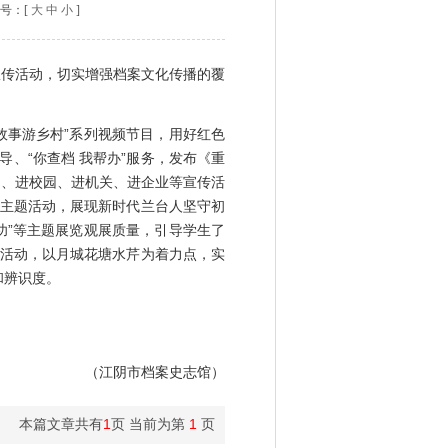
：[
大
中
小
]
宣传活动，切实增强档案文化传播的覆
故事游乡村”系列视频节目，用好红色
、“你查档 我帮办”服务，发布《重
区、进校园、进机关、进企业等宣传活
等主题活动，展现新时代兰台人坚守初
功”等主题展览观展质量，引导学生了
集活动，以月城花塘水芹为着力点，实
和辨识度。
（江阴市档案史志馆）
本篇文章共有
1
页 当前为第
1
页