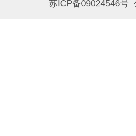
苏ICP备09024546号