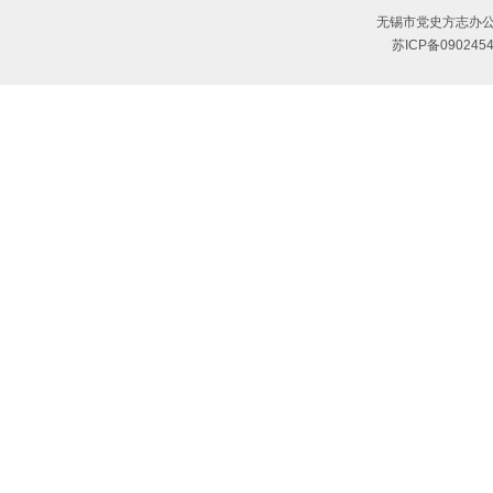
无锡市党史方志办公
苏ICP备090245