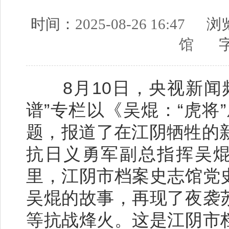
时间：
2025-08-26 16:47
浏览
馆
字
8月10日，央视新闻频
谱”专栏以《吴焜：“虎将
题，报道了在江阴牺牲的
抗日义勇军副总指挥吴焜
里，江阴市档案史志馆党
吴焜的故事，再现了夜袭
等抗战烽火。这是江阴市