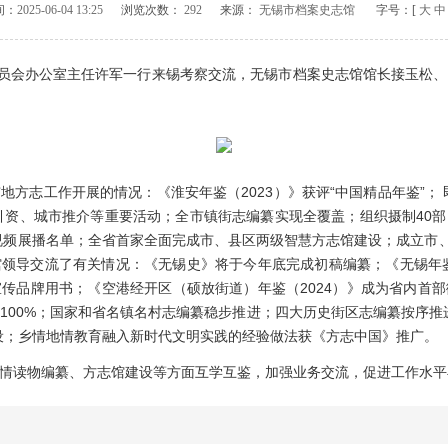
间：
2025-06-04 13:25
浏览次数：
292
来源：
无锡市档案史志馆
字号：[
大
中
员会办公室主任许军一行来锡考察交流，无锡市档案史志馆馆长接玉松、
志工作开展的情况：《淮安年鉴（2023）》获评“中国精品年鉴”； 即
商引资、城市推介等重要活动；全市镇街志编纂实现全覆盖；组织摄制40
络视频展播名单；全省首家全面完成市、县区两级智慧方志馆建设；成立市、
领导交流了有关情况：《无锡史》将于今年底完成初稿编纂；《无锡年鉴（2
传品牌用书；《空港经开区（硕放街道）年鉴（2024）》成为省内首
100%；国家和省名镇名村志编纂稳步推进；四大历史街区志编纂按序推
设；乡情地情教育融入新时代文明实践的经验做法获《方志中国》推广。
读物编纂、方志馆建设等方面互学互鉴，加强业务交流，促进工作水平