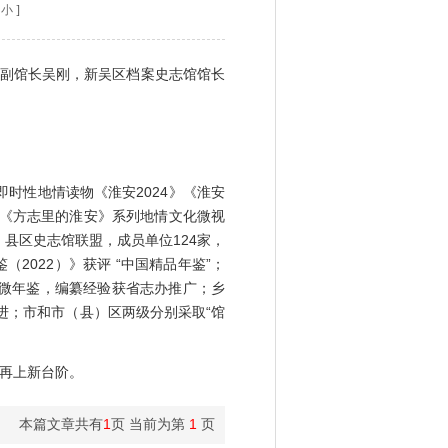
小
]
副馆长吴刚，新吴区档案史志馆馆长
时性地情读物《淮安2024》《淮安
部《方志里的淮安》系列地情文化微视
县区史志馆联盟，成员单位124家，
022）》获评 “中国精品年鉴”；
部微年鉴，编纂经验获省志办推广；乡
进；市和市（县）区两级分别采取“馆
再上新台阶。
本篇文章共有
1
页 当前为第
1
页