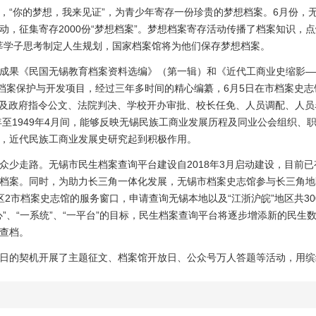
“你的梦想，我来见证”，为青少年寄存一份珍贵的梦想档案。6月份，
动，征集寄存2000份“梦想档案”。梦想档案寄存活动传播了档案知识，
莘莘学子思考制定人生规划，国家档案馆将为他们保存梦想档案。
果《民国无锡教育档案资料选编》（第一辑）和《近代工商业史缩影—
点档案保护与开发项目，经过三年多时间的精心编纂，6月5日在市档案史
间的涉及政府指令公文、法院判决、学校开办审批、校长任免、人员调配、人
年至1949年4月间，能够反映无锡民族工商业发展历程及同业公会组织
，近代民族工商业发展史研究起到积极作用。
走路。无锡市民生档案查询平台建设自2018年3月启动建设，目前已有
档案。同时，为助力长三角一体化发展，无锡市档案史志馆参与长三角地
区2市档案史志馆的服务窗口，申请查询无锡本地以及“江浙沪皖”地区共3
”、“一系统”、“一平台”的目标，民生档案查询平台将逐步增添新的民生
查档。
的契机开展了主题征文、档案馆开放日、公众号万人答题等活动，用缤