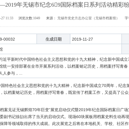
—2019年无锡市纪念69国际档案日系列活动精彩
-27 11:33
浏览次数:
1049
来源：
无锡市党史方志办公室（无锡市档案馆）
字号
9-00032
生成日期
2019-11-27
馆
习近平新时代中国特色社会主义思想和党的十九大精神，纪念新中国成立7
馆统一安排部署在全市开展系列活动，以档案铭记历史，用档案抒写青春
人参与，...
特色社会主义思想和党的十九大精神，纪念新中国成立70周年，纪念第
，以档案铭记历史，用档案抒写青春，既宣传了档案工作，又提高了公众
案见证无锡辉煌70年巨变”展览启动仪式暨2019年纪念国际档案日广场
委副书记徐劼出席了当天的启动仪式。现场60块展板用档案史料生动再现
保障等领域取得的伟大成就。此次展览之后将在本地机关、学校、社区作