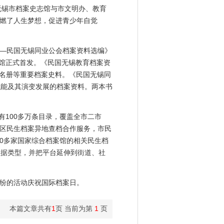
无锡市档案史志馆与市文明办、教育
点燃了人生梦想，促进青少年自觉
—民国无锡同业公会档案资料选编》
志馆正式首发。《民国无锡教育档案资
员名册等重要档案史料。《民国无锡同
、职能及其演变发展的档案资料。两本书
100多万条目录，覆盖全市二市
区民生档案异地查档合作服务，市民
00多家国家综合档案馆的相关民生档
数据类型，并把平台延伸到街道、社
纷的活动庆祝国际档案日。
本篇文章共有
1
页 当前为第
1
页