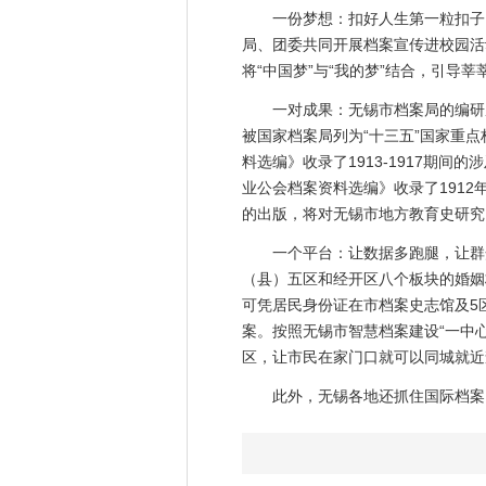
一份梦想：扣好人生第一粒扣子，
局、团委共同开展档案宣传进校园活
将“中国梦”与“我的梦”结合，引导
一对成果：无锡市档案局的编研成
被国家档案局列为“十三五”国家重
料选编》收录了1913-1917期
业公会档案资料选编》收录了1912
的出版，将对无锡市地方教育史研究
一个平台：让数据多跑腿，让群众少
（县）五区和经开区八个板块的婚姻
可凭居民身份证在市档案史志馆及5
案。按照无锡市智慧档案建设“一中心
区，让市民在家门口就可以同城就近
此外，无锡各地还抓住国际档案日