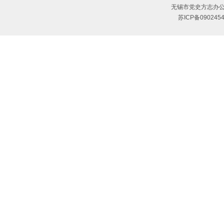
无锡市党史方志办公
苏ICP备090245