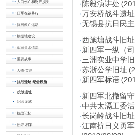
·
陈毅演讲处
(20
人口伤亡和财产损失
·
万安桥战斗遗址
日军在锡暴行
·
无锡县抗日民主
抗日救亡运动
根据地建设
·
西施塘战斗旧址
军民鱼水情深
·
新四军一纵（司
·
三洲实业中学旧
重要战事
·
苏浙公学旧址
(
人物·英烈
·
新四军标语
(20
抗战遗址·纪念设施
抗战遗址
·
新四军北撤留守
纪念设施
·
中共太滆工委活
抗战记忆
·
长岗岭战斗旧址
·
江南抗日义勇军
热评·档案