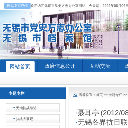
网站支持IPv6
欢迎访问无锡市党史方志办公室网站 今天是：
2026年08月06
政府信息公开
互动交流
网站首页
专题专栏
当前位置：
首页
>>
专题专栏
>>
无锡抗战综述
·
聂耳亭
(2012/08
抗战大事记
·
无锡各界抗日联