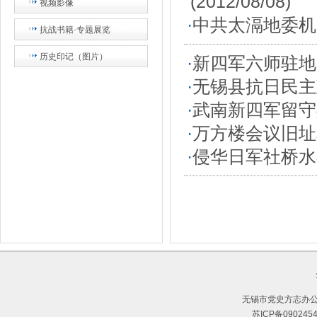
(2012/08/08)
视频影像
·
中共太滆地委机
抗战书籍·专题展览
历史印记（图片）
·
新四军六师驻地
·
无锡县抗日民主
·
武南新四军留守
·
万方楼会议旧址
·
侵华日军社桥水
无锡市党史方志办公
苏ICP备090245