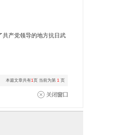
了共产党领导的地方抗日武
本篇文章共有
1
页 当前为第
1
页
关闭窗口