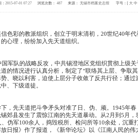
间：
2015-07-01 07:27
浏览次数：
487
来源：
无锡市档案史志馆
字号：[
大
中
色彩的教派组织，创立于明末清初，20世纪40年代
日的心理，纷纷加入先天道组织。
中国军队的战略反攻，中共锡澄地区党组织贯彻上级关
道的情况进行认真分析，制定了“联络其上层、争取其
形势、晓以利害，迫使上层分子收敛了反共行径；通过
批中、下级道徒。
，先天道把斗争矛头对准了日、伪、顽。1945年春
锡郊县发生了震惊江南的先天道暴动。从2月到5月，
多人、伪军100余人，捣毁税所、检问所等10余处，沉
解放日报》作了报道，《新华论坛》以《江南人民的伟